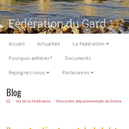
Fédération du Gard
Accueil
Actualités
La Fédération
Pourquoi adhérer?
Documents
Rejoignez-nous
Partenaires
Blog
>
Vie de la Fédération
>
Rencontre départementale de belote Mil